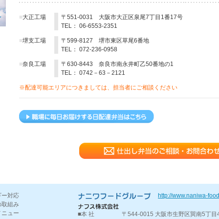
■
大正工場
〒551-0031 大阪市大正区泉尾7丁目1番17号
TEL： 06-6553-2351
■
堺支工場
〒599-8127 堺市東区草尾6番地
TEL： 072-236-0958
■
奈良工場
〒630-8443 奈良市南永井町乙50番地の1
TEL： 0742－63－2121
※配達可能エリアにつきましては、担当者にご相談ください
ギー対応
http://www.naniwa-food
の取組み
メニュー
■本 社
〒544-0015 大阪市生野区巽南5丁目