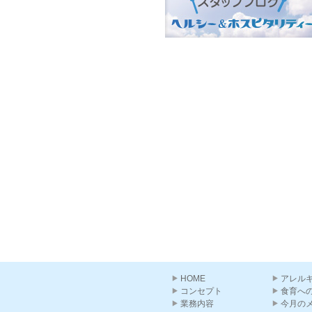
HOME
アレル
コンセプト
食育へ
業務内容
今月の