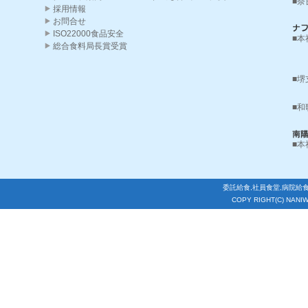
■奈
採用情報
お問合せ
ISO22000食品安全
■本
総合食料局長賞受賞
■堺
■和
■本
委託給食,社員食堂,病院給
COPY RIGHT(C) NANI