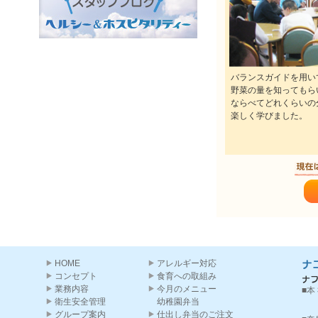
バランスガイドを用い
野菜の量を知ってもら
ならべてどれくらいの
楽しく学びました。
HOME
アレルギー対応
コンセプト
食育への取組み
業務内容
今月のメニュー
■本
衛生安全管理
幼稚園弁当
グループ案内
仕出し弁当のご注文